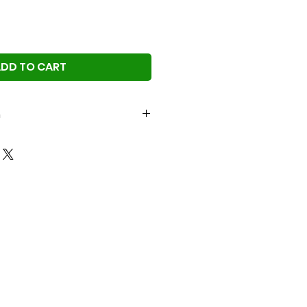
DD TO CART
n
k tiket acara, jamuan ringan,
.