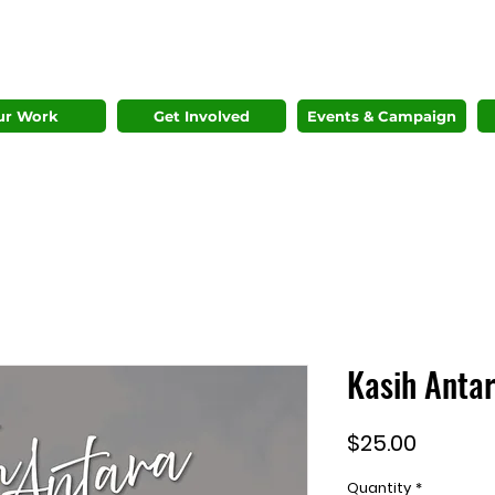
ur Work
Get Involved
Events & Campaign
Kasih Anta
Price
$25.00
Quantity
*