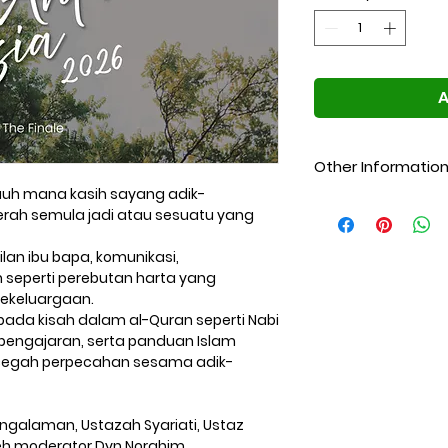
A
Other Informatio
uh mana kasih sayang adik-
Kemasukan termasu
rah semula jadi atau sesuatu yang
dan bahan rujukan
an ibu bapa, komunikasi,
 seperti perebutan harta yang
ekeluargaan.
pada kisah dalam al-Quran seperti Nabi
 pengajaran, serta panduan Islam
egah perpecahan sesama adik-
pengalaman,
Ustazah Syariati, Ustaz
leh moderator
Dyn Norahim.