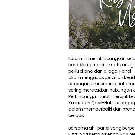
Forum ini membincangkan seja
beradik merupakan satu anuge
perlu dibina dan dijaga. Panel
akan mengupas peranan keadil
sokongan emosi serta cabaran
sering meretakkan hubungan k
Perbincangan turut merujuk ke
Yusuf dan Qabil-Habil sebagai
dalam memperbaiki dan menc
beradik.
Bersama ahli panel yang ber
Fizar, Sofi
serta dikendalikan o